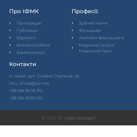
Про ІФМК
Професії:
Про коледж
Зубний технік
Публікації
Фельдшер
Відомості
Асистент фармацевта
Виховна робота
Медична Сестра/
Медичний Брат
Адміністрація
Контакти
м. Ізмаїл, вул. Січових Стрільців, 3а
imu_izmail@ukr.net
+38 096 36 56 313
+38 066 59 65 219
© 2021 Усі права захищені