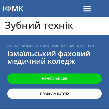
до
вмісту
ІФМК
Зубний технік
РОЗПОЧНИ КАР'ЄРУ З ПРЕСТИЖНОЇ МЕДИЧНОЇ ОСВІТИ
Ізмаїльський фаховий
медичний коледж
КОНСУЛЬТАЦІЯ
ПРАВИЛА ВСТУПУ