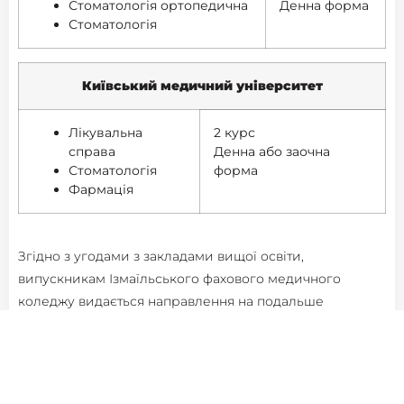
Стоматологія ортопедична
Денна форма
Стоматологія
Київський медичний університет
Лікувальна
2 курс
справа
Денна або заочна
Стоматологія
форма
Фармація
Згідно з угодами з закладами вищої освіти,
випускникам Ізмаїльського фахового медичного
коледжу видається направлення на подальше
навчання. Випускники, які успішно склали НМТ,
зараховуються до складу студентів обраного вищого
навчального закладу на ІІ-ий або ІІІ-ій курс
споріднених напрямів на денну або заочну форму