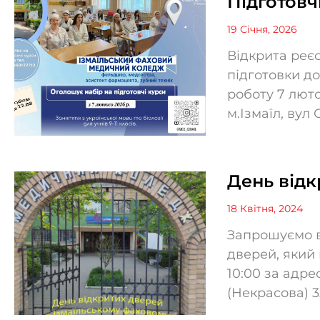
Підготовч
19 Січня, 2026
Відкрита реєс
підготовки д
роботу 7 люто
м.Ізмаїл, вул 
День від
18 Квітня, 2024
Запрошуємо в
дверей, який 
10:00 за адрес
(Некрасова) 3