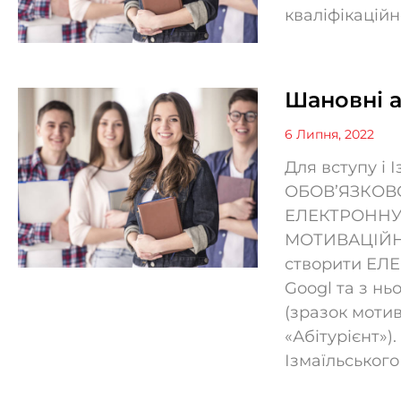
кваліфікацій
Шановні а
6 Липня, 2022
Для вступу і
ОБОВ’ЯЗКОВО
ЕЛЕКТРОННУ
МОТИВАЦІЙНИ
створити ЕЛ
Googl та з нь
(зразок мотив
«Абітурієнт»).
Ізмаїльськог