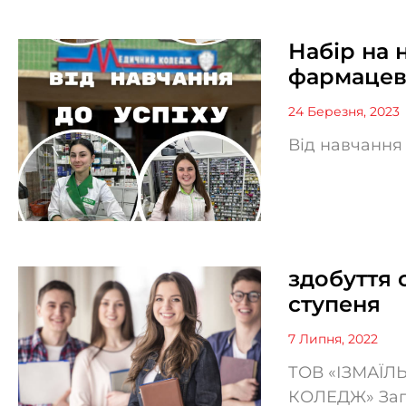
Набір на 
фармацев
24 Березня, 2023
Від навчання 
здобуття 
ступеня
7 Липня, 2022
ТОВ «ІЗМАЇ
КОЛЕДЖ» Запр