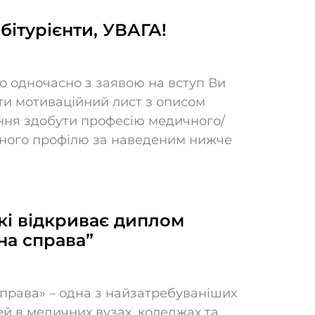
бітурієнти, УВАГА!
о одночасно з заявою на вступ Ви
ти мотиваційний лист з описом
ня здобути професію медичного/
ного профілю за наведеним нижче
кі відкриває диплом
на справа”
справа» – одна з найзатребуваніших
ей в медичних вузах, коледжах та