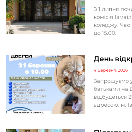
З 1 липня по
комісія Ізмаї
коледжу. Час 
до 15.00.
День від
4 Березня, 2026
Запрошуємо уч
батьками на 
відбудеться 2
адресою: м. Із