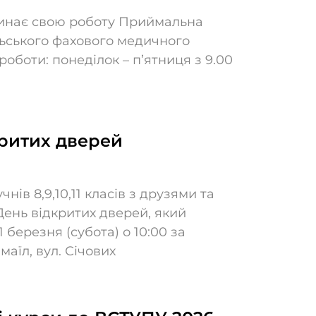
чинає свою роботу Приймальна
льського фахового медичного
роботи: понеділок – п’ятниця з 9.00
критих дверей
нів 8,9,10,11 класів з друзями та
День відкритих дверей, який
1 березня (субота) о 10:00 за
маїл, вул. Січових