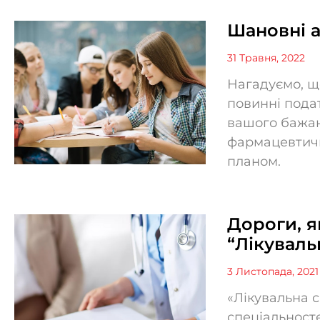
Шановні а
31 Травня, 2022
Нагадуємо, щ
повинні пода
вашого бажан
фармацевтич
планом.
Дороги, я
“Лікуваль
3 Листопада, 2021
«Лікувальна 
спеціальност