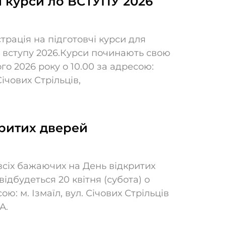
і курси ло ВСТУПУ 2026
трація на підготовчі курси для
о вступу 2026.Курси починають свою
го 2026 року о 10.00 за адресою:
Січових Стрільців,
критих дверей
сіх бажаючих на День відкритих
відбудеться 20 квітня (субота) о
ою: м. Ізмаїл, вул. Січових Стрільців
А.