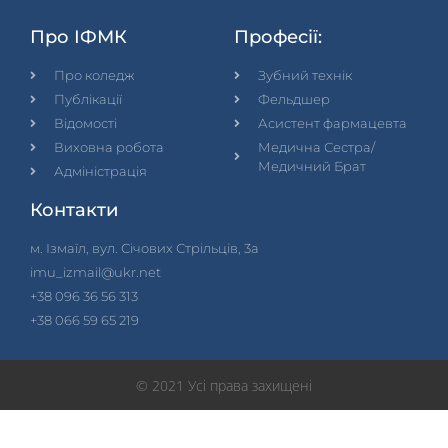
Про ІФМК
Професії:
Про коледж
Зубний технік
Публікації
Фельдшер
Відомості
Асистент фармацевта
Виховна робота
Медична Сестра/
Медичний Брат
Адміністрація
Контакти
м. Ізмаїл, вул. Січових Стрільців, 3а
imu_izmail@ukr.net
+38 096 36 56 313
+38 066 59 65 219
© 2021 Усі права захищені