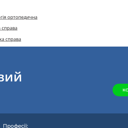
огія ортопедична
а справа
ка справа
овий
К
Професії: