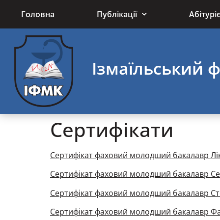
до
вмісту
Головна
Публікації
Абітурі
Ізмаїльський 
Сертифікати
Сертифікат фаховий молодший бакалавр Лі
Сертифікат фаховий молодший бакалавр Се
Сертифікат фаховий молодший бакалавр С
Сертифікат фаховий молодший бакалавр Ф