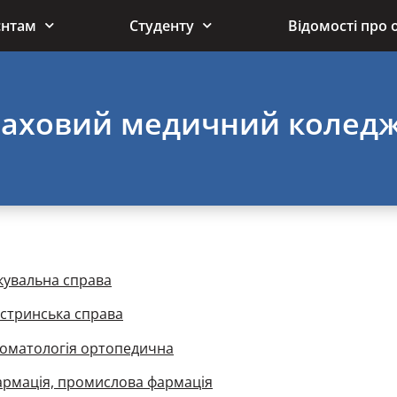
єнтам
Студенту
Відомості про 
фаховий медичний колед
кувальна справа
стринська справа
томатологія ортопедична
армація, промислова фармація