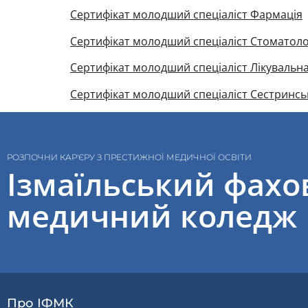
Сертифікат молодший спеціаліст Фармація
Сертифікат молодший спеціаліст Стоматол
Сертифікат молодший спеціаліст Лікувальн
Сертифікат молодший спеціаліст Сестринсь
РОЗПОЧНИ КАР'ЄРУ З ПРЕСТИЖНОЇ МЕДИЧНОЇ ОСВІТИ
Ізмаїльський фах
медичний коледж
Про ІФМК