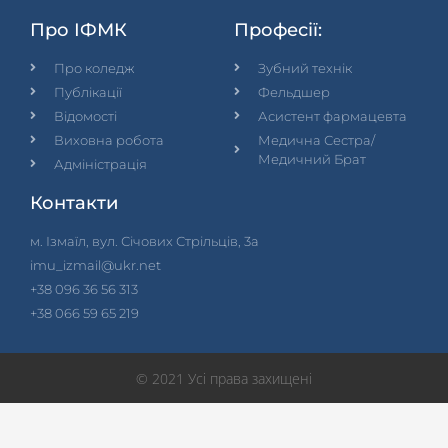
Про ІФМК
Професії:
Про коледж
Зубний технік
Публікації
Фельдшер
Відомості
Асистент фармацевта
Виховна робота
Медична Сестра/
Медичний Брат
Адміністрація
Контакти
м. Ізмаїл, вул. Січових Стрільців, 3а
imu_izmail@ukr.net
+38 096 36 56 313
+38 066 59 65 219
© 2021 Усі права захищені