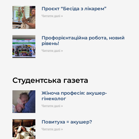
Проєкт “Бесіда з лікарем”
Читати далі »
Профорієнтаційна робота, новий
рівень!
Читати далі »
Студентська газета
Жіноча професія: акушер-
гінеколог
Читати далі »
Повитуха = акушер?
Читати далі »