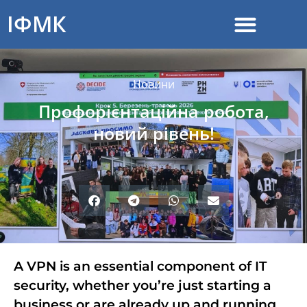
ІФМК
Новини
Профорієнтаційна робота,
новий рівень!
A VPN is an essential component of IT
security, whether you’re just starting a
business or are already up and running.