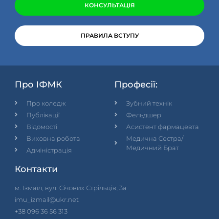
КОНСУЛЬТАЦІЯ
ПРАВИЛА ВСТУПУ
Про ІФМК
Професії:
Про коледж
Зубний технік
Публікації
Фельдшер
Відомості
Асистент фармацевта
Виховна робота
Медична Сестра/
Медичний Брат
Адміністрація
Контакти
м. Ізмаїл, вул. Січових Стрільців, 3а
imu_izmail@ukr.net
+38 096 36 56 313