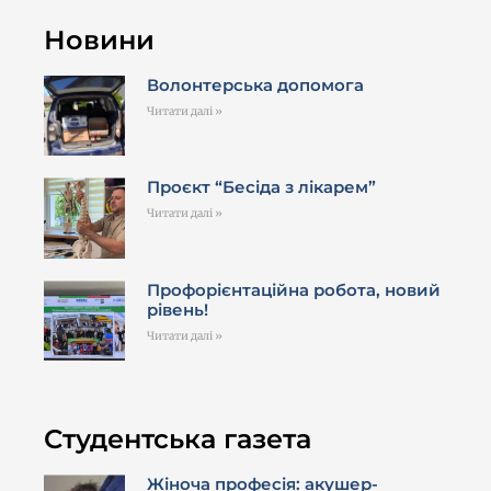
Новини
Волонтерська допомога
Читати далі »
Проєкт “Бесіда з лікарем”
Читати далі »
Профорієнтаційна робота, новий
рівень!
Читати далі »
Студентська газета
Жіноча професія: акушер-