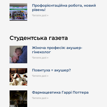
Профорієнтаційна робота, новий
рівень!
Читати далі »
Студентська газета
Жіноча професія: акушер-
гінеколог
Читати далі »
Повитуха = акушер?
Читати далі »
Фармацевтика Гаррі Поттера
Читати далі »