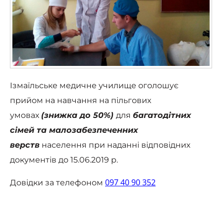
Ізмаїльське медичне училище оголошує
прийом на навчання на пільгових
умовах
(знижка до 50%)
для
багатодітних
сімей та малозабезпеченних
верств
населення при наданні відповідних
документів до 15.06.2019 р.
097 40 90 352
Довідки за телефоном