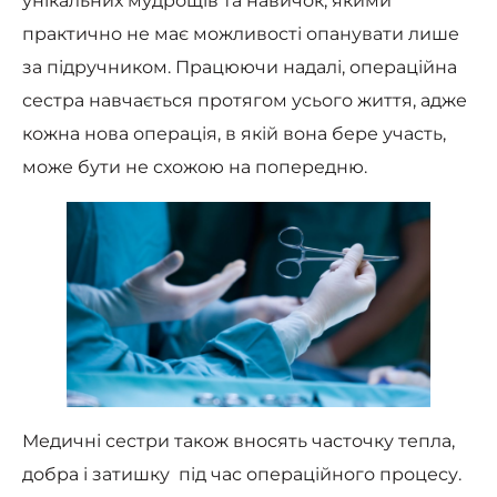
унікальних мудрощів та навичок, якими
практично не має можливості опанувати лише
за підручником. Працюючи надалі, операційна
сестра навчається протягом усього життя, адже
кожна нова операція, в якій вона бере участь,
може бути не схожою на попередню.
Медичні сестри також вносять часточку тепла,
добра і затишку під час операційного процесу.