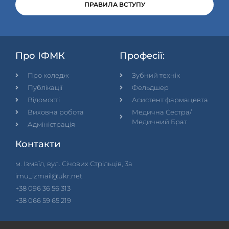
ПРАВИЛА ВСТУПУ
Про ІФМК
Професії:
Про коледж
Зубний технік
Публікації
Фельдшер
Відомості
Асистент фармацевта
Виховна робота
Медична Сестра/
Медичний Брат
Адміністрація
Контакти
м. Ізмаїл, вул. Січових Стрільців, 3а
imu_izmail@ukr.net
+38 096 36 56 313
+38 066 59 65 219