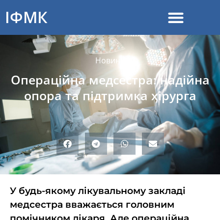
ІФМК
Новини
Операційна медсестра: надійна
опора та підтримка хірурга
У будь-якому лікувальному закладі
медсестра вважається головним
помічником лікаря. Але операційна