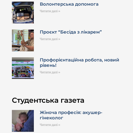
Волонтерська допомога
Читати далі »
Проєкт “Бесіда з лікарем”
Читати далі »
Профорієнтаційна робота, новий
рівень!
Читати далі »
Студентська газета
Жіноча професія: акушер-
гінеколог
Читати далі »