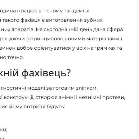
людина працює в тісному тандемі зі
такого фахівця є виготовлення зубних
них апаратів. На сьогоднішній день дана сфера
 працюючи з принципово новими матеріалами і
винен добре орієнтуватися у всіх напрямках та
но точно.
ній фахівець?
агностичні моделі за готовим зліпком,
онструкції, створює знімні і незнімні протези,
рис йому потрібні будуть:
ки;
в.