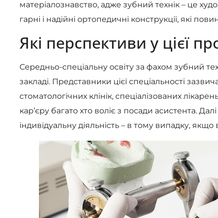
матеріалознавство, адже зубний технік – це худ
гарні і надійні ортопедичні конструкції, які пови
Які перспективи у цієї пр
Середньо-спеціальну освіту за фахом зубний т
закладі. Представники цієї спеціальності зазви
стоматологічних клінік, спеціалізованих лікарен
кар’єру багато хто воліє з посади асистента. Д
індивідуальну діяльність – в тому випадку, якщо