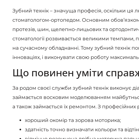
Зубний технік – значуща професія, оскільки ця 
стоматологом-ортопедом. Основним обов’язком 
протезів, шин, щелепно-лицьових та ортодонтич
стоматології розвивається великими темпами,
на сучасному обладнанні. Тому зубний технік по
інноваціях, і виконувати свою роботу максималь
Що повинен уміти справж
За родом своєї служби зубний технік виконує ді
займається восковим моделюванням майбутньої к
а також займається їх ремонтом. З професійних 
хороший окомір та зорова моторика;
здатність точно визначати кольори та відтін
відмінно розвинена дрібна моторика пальці