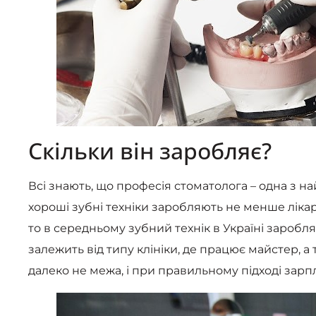
Скільки він заробляє?
Всі знають, що професія стоматолога – одна з на
хороші зубні техніки заробляють не менше лікар
то в середньому зубний технік в Україні заробля
залежить від типу клініки, де працює майстер, а 
далеко не межа, і при правильному підході зар