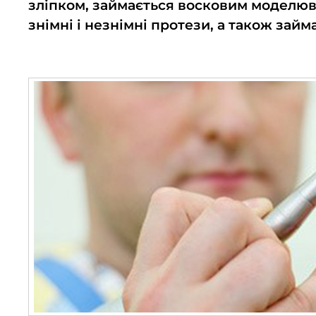
зліпком, займається восковим моделюв
знімні і незнімні протези, а також займ