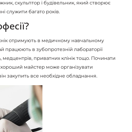
ожник, скульптор і будівельник, який створює
нні служити багато років.
офесії?
ехнік отримують в медичному навчальному
чай працюють в зубопротезній лабораторії
ь, медцентрів, приватних клінік тощо. Починати
алі хороший майстер може організувати
 він закупить все необхідне обладнання.