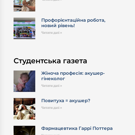
Профорієнтаційна робота,
новий рівень!
Читати далі »
Студентська газета
Жіноча професія: акушер-
гінеколог
Читати далі »
Повитуха = акушер?
Читати далі »
Фармацевтика Гаррі Поттера