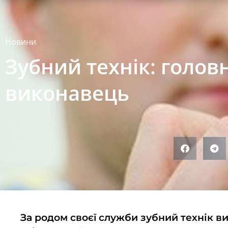
Новини
Зубний технік: голов
виконавець
За родом своєї служби зубний технік ви