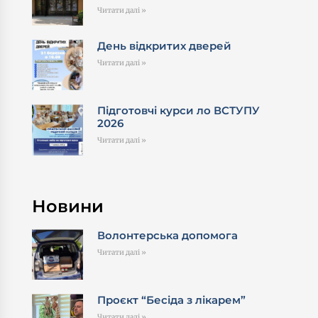
Читати далі »
День відкритих дверей
Читати далі »
Підготовчі курси ло ВСТУПУ
2026
Читати далі »
Новини
Волонтерська допомога
Читати далі »
Проєкт “Бесіда з лікарем”
Читати далі »