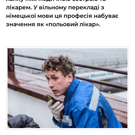
лікарем. У вільному перекладі з
німецької мови ця професія набуває
значення як «польовий лікар».