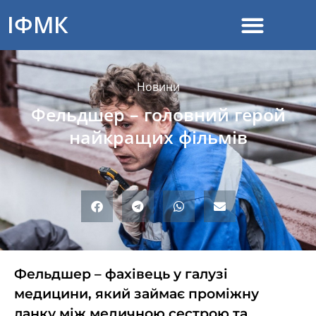
ІФМК
Новини
Фельдшер – головний герой
найкращих фільмів
Фельдшер – фахівець у галузі
медицини, який займає проміжну
ланку між медичною сестрою та