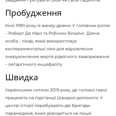
завдання – рятувати себе чи своїх пацієнтів.
Пробудження
Кіно 1990 року із жанру драми. У головних ролях
– Роберт Де Ніро та Робіном Вільямс. Діюча
особа – лікар, який використовує
експериментальні ліки для відновлення
знерухомлених жертв рідкісного захворювання
– летаргічного енцефаліту.
Швидка
Українським ситком 2019 року, де головні герої
працюють на підстанції Швидкої допомоги. У
центрі історії перебувають дві бригади
парамедиків, яким доводиться не лише