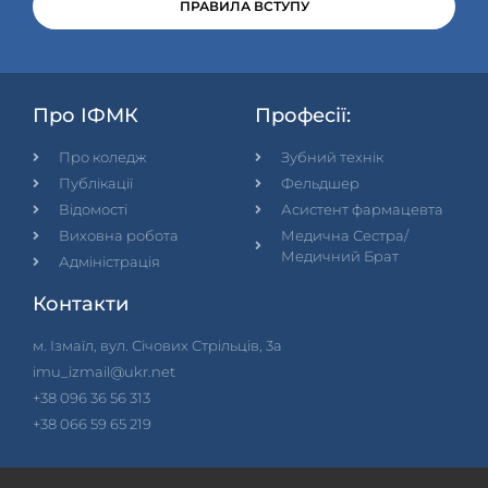
ПРАВИЛА ВСТУПУ
Про ІФМК
Професії:
Про коледж
Зубний технік
Публікації
Фельдшер
Відомості
Асистент фармацевта
Виховна робота
Медична Сестра/
Медичний Брат
Адміністрація
Контакти
м. Ізмаїл, вул. Січових Стрільців, 3а
imu_izmail@ukr.net
+38 096 36 56 313
+38 066 59 65 219