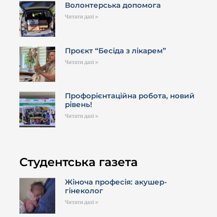
Волонтерська допомога
Читати далі »
Проєкт “Бесіда з лікарем”
Читати далі »
Профорієнтаційна робота, новий
рівень!
Читати далі »
Студентська газета
Жіноча професія: акушер-
гінеколог
Читати далі »